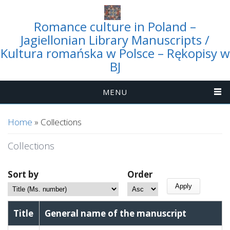
Romance culture in Poland –
Jagiellonian Library Manuscripts /
Kultura romańska w Polsce – Rękopisy w
BJ
MENU
You are here
Home
» Collections
Collections
Sort by
Order
Title
General name of the manuscript