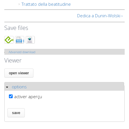
Trattato della beatitudine
Dedica a Dunin-Wolski ›
Save files
Advanced download
Show
Viewer
options
Hide
activer aperçu