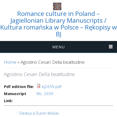
Romance culture in Poland –
Jagiellonian Library Manuscripts /
Kultura romańska w Polsce – Rękopisy w
BJ
MENU
You are here
Home
» Agostino Cesari: Della beatitudine
Agostino Cesari: Della beatitudine
Pdf edition file:
bj2659.pdf
Manuscript
Ms. 2659
Link:
Dedica a Dunin-Wolski